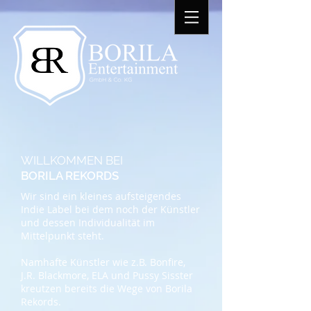
WILLKOMMEN BEI
BORILA REKORDS
Wir sind ein kleines aufsteigendes
Indie Label bei dem noch der Künstler
und dessen Individualität im
Mittelpunkt steht.
Namhafte Künstler wie z.B. Bonfire,
J.R. Blackmore, ELA und Pussy Sisster
kreutzen bereits die Wege von Borila
Rekords.