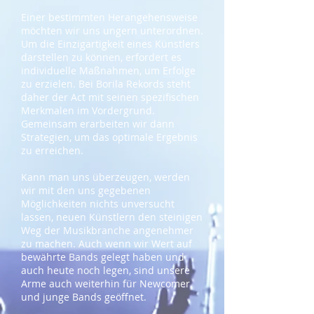
Einer bestimmten Herangehensweise
möchten wir uns ungern unterordnen.
Um die Einzigartigkeit eines Künstlers
darstellen zu können, erfordert es
individuelle Maßnahmen, um Erfolge
zu erzielen. Bei Borila Rekords steht
daher der Act mit seinen spezifischen
Merkmalen im Vordergrund.
Gemeinsam erarbeiten wir dann
Strategien, um das optimale Ergebnis
zu erreichen.
Kann man uns überzeugen, werden
wir mit den uns gegebenen
Möglichkeiten nichts unversucht
lassen, neuen Künstlern den steinigen
Weg der Musikbranche angenehmer
zu machen. Auch wenn wir Wert auf
bewährte Bands gelegt haben und
auch heute noch legen, sind unsere
Arme auch weiterhin für Newcomer
und junge Bands geöffnet.